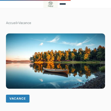
Accueil
›
Vacance
VACANCE